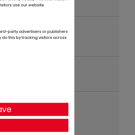
sitors use our website.
 de fabrication
ird-party advertisers or publishers
 do this by tracking visitors across
ur de chargement (mm)
ave