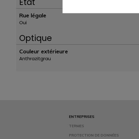
Ètat
Rue légale
Oui
Optique
Couleur extérieure
Anthrazitgrau
ENTREPRISES
TERMES
PROTECTION DE DONNÉES