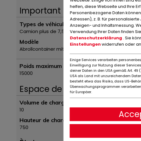
helfen, diese Webseite und Ihre Er
Important
Personenbezogene Daten können ve
Adressen), z. B. für personalisiert
Types de véhicules
Anzeigen- und Inhaltsmessung. We
Camion plus de 7,5t
Verwendung Ihrer Daten finden Sie
Datenschutzerklärung
. Sie kö
Modèle
Einstellungen
widerrufen oder a
Abrollcontainer mit Flügeltür ca. 10m³,
Einige Services verarbeiten personenbez
Einwilligung zur Nutzung dieser Servic
Poids maximum autorisé (kg)
deiner Daten in den USA gemäß Art. 49 (1
15000
USA als Land mit unzureichendem Daten
besteht etwa das Risiko, dass US-Behö
Espace de chargement
Überwachungsprogrammen verarbeiten,
für Europäer.
Volume de chargement (m³)
10
Accep
Hauteur de chargement (mm)
750