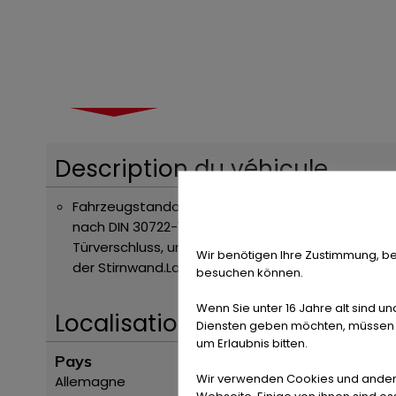
Description du véhicule
Fahrzeugstandort: im Zulauf / in transit,
Ausstat
nach DIN 30722-1, Außenrollen abschmierbar, B
Türverschluss, umlaufenden Plan- und Netzhaken, v
Wir benötigen Ihre Zustimmung, be
der Stirnwand.Lackierung in anthrazitgrau RAL 701
besuchen können.
Wenn Sie unter 16 Jahre alt sind un
Localisation
Diensten geben möchten, müssen S
um Erlaubnis bitten.
Pays
Wir verwenden Cookies und ander
Allemagne
Webseite. Einige von ihnen sind e