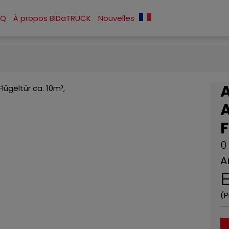
AQ
À propos BIDaTRUCK
Nouvelles
F
0
A
(P