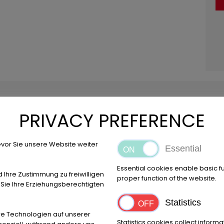
PRIVACY PREFERENCE
tung:
* Stahl-Aufbau
* Türen
Aufbau: Abrollcontainer mit Doppe
oden 5mm, Wände aus 3mm Stahl, Spantenabstand 750 mm, Do
erzinkte Steigeisen nach UVV stirnseitig, Preis pro Stück, m
vor Sie unsere Website weiter
Essential
6!
ZUBEHÖRANGABEN OHNE GEWÄHR, Änderungen, Zwischenverka
Essential cookies enable basic f
d Ihre Zustimmung zu freiwilligen
proper function of the website.
ie Ihre Erziehungsberechtigten
Statistics
Emplacement
e Technologien auf unserer
Bovenden
Statistics cookies collect inform
ssenziell, während andere uns