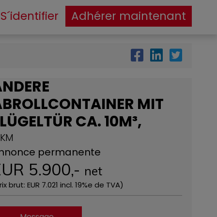
S´identifier
Adhérer maintenant
ANDERE
ABROLLCONTAINER MIT
LÜGELTÜR CA. 10M³,
 KM
nnonce permanente
EUR
5.900
,-
net
rix ​​brut: EUR
7.021
incl. 19%e de TVA)
Message