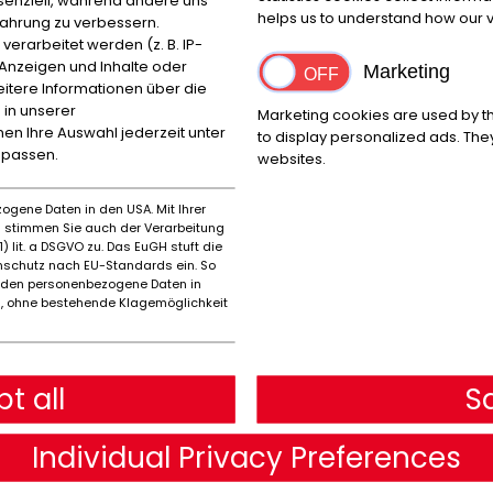
helps us to understand how our vi
fahrung zu verbessern.
rarbeitet werden (z. B. IP-
e Anzeigen und Inhalte oder
Marketing
Fabricant
Année
itere Informationen über die
Andere
2022
 in unserer
Marketing cookies are used by th
nnen Ihre Auswahl jederzeit unter
to display personalized ads. They
npassen.
websites.
ogene Daten in den USA. Mit Ihrer
es stimmen Sie auch der Verarbeitung
Capacité de charge (kg)
) lit. a DSGVO zu. Das EuGH stuft die
13230
schutz nach EU-Standards ein. So
rden personenbezogene Daten in
 ohne bestehende Klagemöglichkeit
Longueur de chargement (mm)
Large
5500
2380
t all
S
Individual Privacy Preferences