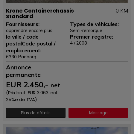
Krone Containerchassis
0 KM
Standard
Fournisseurs:
Types de véhicules:
apprendre encore plus
Semi-remorque
la ville / code
Premier registre:
postalCode postal /
4 / 2008
emplacement:
6330 Padborg
Annonce
permanente
EUR
2.450
,-
net
(Prix ​​brut: EUR
3.063
incl.
25%e de TVA)
Plus de détails
Message