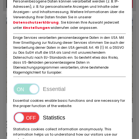
Personenbezogene Daten können verarbeitet werden (z. B. IP-
Plus de détails
Message
Adressen), z. B. für personalisierte Anzeigen und Inhalte oder
Anzeigen- und Inhaltsmessung. Weitere Informationen über die
Verwendung Ihrer Daten finden Sie in unserer
Datenschutzerklärung
. Sie können Ihre Auswahl jederzeit
unter
Einstellungen
widerrufen oder anpassen.
Einige Services verarbeiten personenbezogene Daten in den USA. Mit
Ihrer Einwilligung zur Nutzung dieser Services stimmen Sie auch der
Verarbeitung deiner Daten in den USA gemäß Art. 49 (1) lit. a DSGVO
zu. Das EuGH stuft die USA als Land mit unzureichendem
Datenschutz nach EU-Standards ein. So besteht etwa das Risiko,
dass US-Behörden personenbezogene Daten in
Überwachungsprogrammen verarbeiten, ohne bestehende
Klagemöglichkeit für Europäer.
Essential
Essential cookies enable basic functions and are necessary for
the proper function of the website.
Statistics
Andere ICM CLA-L 125
0 KM
Zweischalengreifer mit Rotator
Statistics cookies collect information anonymously. This
Fournisseurs:
Types de véhicules:
information helps us to understand how our visitors use our