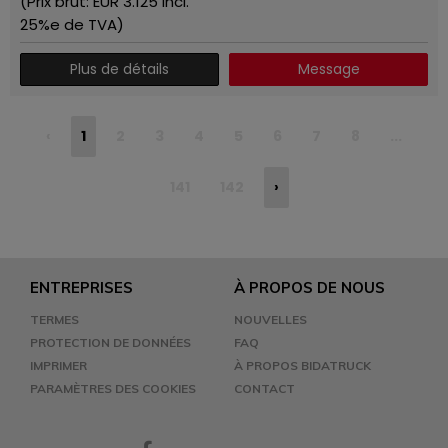
(Prix ​​brut: EUR
3.125
incl.
25%e de TVA)
Plus de détails
Message
‹
1
2
3
4
5
6
7
8
...
141
142
›
ENTREPRISES
À PROPOS DE NOUS
TERMES
NOUVELLES
PROTECTION DE DONNÉES
FAQ
IMPRIMER
À PROPOS BIDATRUCK
PARAMÈTRES DES COOKIES
CONTACT