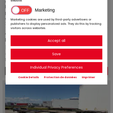
website.
apprendre encore plus
Camion plus de 7,5t
la ville / code
Marketing
postalCode postal /
emplacement:
Marketing cookies are used by third-party advertisers or
37120 Bovenden
publishers to display personalized ads. They do this by tracking
visitors across websites.
Annonce
permanente
Accept all
EUR
2.200
,-
net
(Prix ​​brut: EUR
2.618
incl.
Save
19%e de TVA)
Individual Privacy Preferences
Plus de détails
Message
Cookie Details
Protection de données
Imprimer