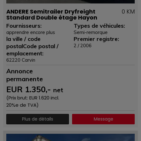
ANDERE Semitrailer Dryfreight
0 KM
Standard Double étage Hayon
Fournisseurs:
Types de véhicules:
apprendre encore plus
Semi-remorque
la ville / code
Premier registre:
postalCode postal /
2 / 2006
emplacement:
62220 Carvin
Annonce
permanente
EUR
1.350
,-
net
(Prix ​​brut: EUR
1.620
incl.
20%e de TVA)
Plus de détails
Message