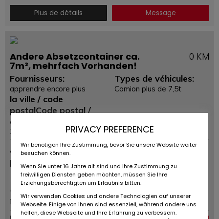
Plus de détails
Message
Andere Absetzcontainer ca.
0 KM
7m³, mehrfach Vorhanden!
Fournisseurs:
Types de véhicules:
apprendre encore plus
Camion plus de 7,5t
la ville / code
postalCode postal /
emplacement:
PRIVACY PREFERENCE
37120 Bovenden
Wir benötigen Ihre Zustimmung, bevor Sie unsere Website weiter
Annonce
besuchen können.
permanente
Wenn Sie unter 16 Jahre alt sind und Ihre Zustimmung zu
EUR
2.000
,-
freiwilligen Diensten geben möchten, müssen Sie Ihre
net
Erziehungsberechtigten um Erlaubnis bitten.
(Prix ​​brut: EUR
2.380
incl.
Wir verwenden Cookies und andere Technologien auf unserer
19%e de TVA)
Webseite. Einige von ihnen sind essenziell, während andere uns
helfen, diese Webseite und Ihre Erfahrung zu verbessern.