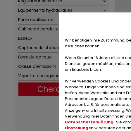
Régulateur de vitesse
Équipements hydrauliques
Porte coulissante
Cabine de conduite
u
Essieux
Wir benötigen Ihre Zustimmung, be
besuchen können.
Capteurs de stationnement
Formule de roue
Wenn Sie unter 16 Jahre alt sind un
Diensten geben möchten, müssen S
Classe d'émissions
um Erlaubnis bitten.
Vignette écologique
Wir verwenden Cookies und ander
Chercher
Webseite. Einige von ihnen sind e
helfen, diese Webseite und Ihre Er
Personenbezogene Daten können ve
Adressen), z. B. für personalisiert
Anzeigen- und Inhaltsmessung. We
Verwendung Ihrer Daten finden Sie
Datenschutzerklärung
. Sie kö
Einstellungen
widerrufen oder a