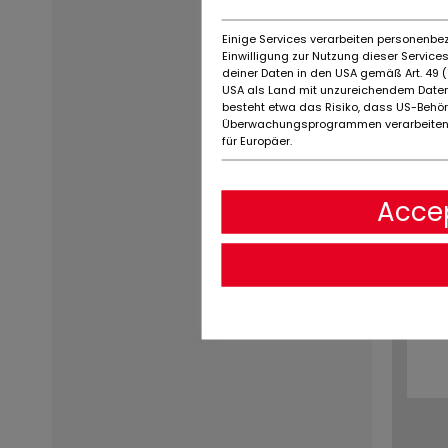
Einige Services verarbeiten personenbez
Einwilligung zur Nutzung dieser Servic
deiner Daten in den USA gemäß Art. 49 (1
USA als Land mit unzureichendem Daten
besteht etwa das Risiko, dass US-Behö
Überwachungsprogrammen verarbeiten,
für Europäer.
Accep
u