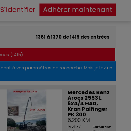
S´identifier
Adhérer maintenant
1361 à 1370 de 1415 des entrées
ces (1415)
dant à vos paramètres de recherche. Mais jetez un
Mercedes Benz
Arocs 2553 L
6x4/4 HAD,
Kran Palfinger
PK 300
6.200 KM
la ville /
Carburant: