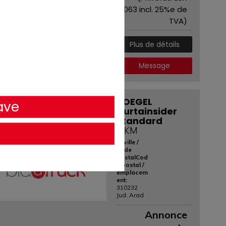
8.063
incl. 25%e de
TVA)
Plus de détails
Message
KOEGEL
ave
une photo est requise
Curtainsider
Standard
0 KM
la ville /
code
postalCod
e postal /
emplacem
ent:
310232
Jud. Arad
Annonce