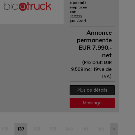
e postal /
emplacem
ent:
310232
Jud. Arad
Annonce
permanente
EUR
7.990
,-
net
(Prix ​​brut: EUR
9.509
incl. 19%e de
TVA)
Plus de détails
Message
136
137
138
139
140
141
142
›