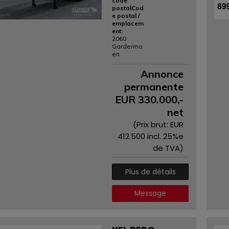
code
postalCod
e postal /
emplacem
ent:
2060
Gardermo
en
Annonce
permanente
EUR
330.000
,-
net
(Prix ​​brut: EUR
412.500
incl. 25%e
de TVA)
Plus de détails
Message