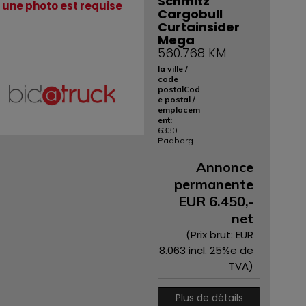
Schmitz
une photo est requise
Cargobull
Curtainsider
Mega
560.768 KM
la ville /
code
postalCod
e postal /
emplacem
ent:
6330
Padborg
Annonce
permanente
EUR
6.450
,-
net
(Prix ​​brut: EUR
8.063
incl. 25%e de
TVA)
Plus de détails