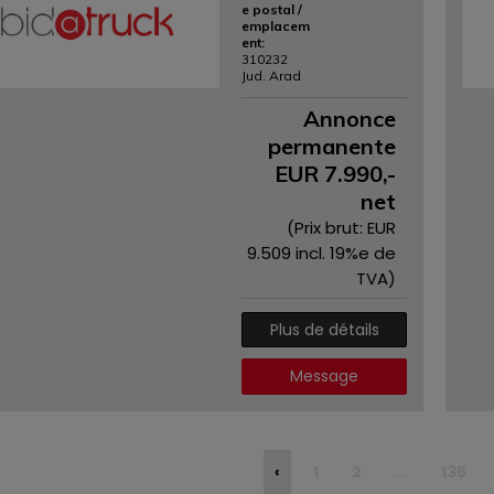
e postal /
emplacem
ent:
310232
Jud. Arad
Annonce
permanente
EUR
7.990
,-
net
(Prix ​​brut: EUR
9.509
incl. 19%e de
TVA)
Plus de détails
Message
‹
1
2
...
135