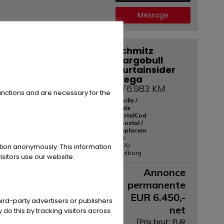
Message
Schmitz
une photo est requise
Cargobull
Curtainsider
Mega
576.983 KM
unctions and are necessary for the
la ville /
code
postalCod
e postal /
emplacem
ent:
ation anonymously. This information
6330
Padborg
sitors use our website.
Annonce
permanente
EUR
6.450
,-
ird-party advertisers or publishers
net
 do this by tracking visitors across
(Prix ​​brut: EUR