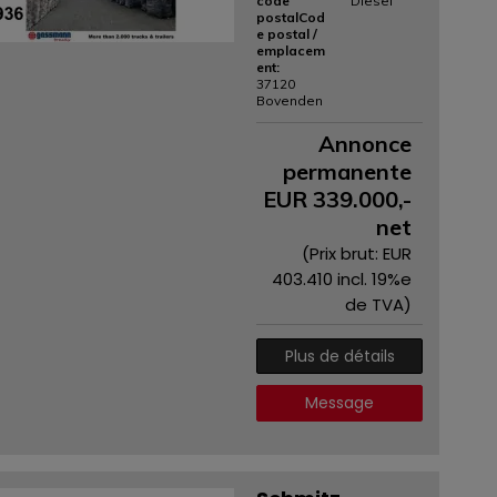
code
Diesel
postalCod
e postal /
emplacem
ent:
37120
Bovenden
Annonce
permanente
EUR
339.000
,-
net
(Prix ​​brut: EUR
403.410
incl. 19%e
de TVA)
Plus de détails
Message