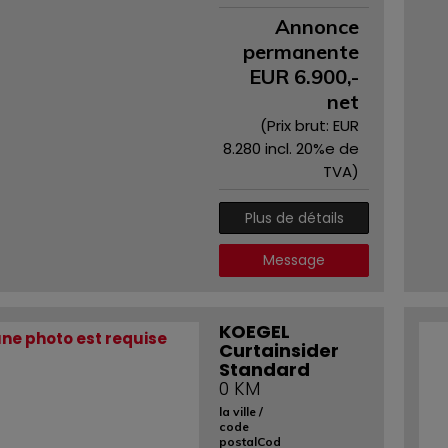
Annonce
permanente
EUR
6.900
,-
net
(Prix ​​brut: EUR
8.280
incl. 20%e de
TVA)
Plus de détails
Message
KOEGEL
ne photo est requise
Curtainsider
Standard
0 KM
la ville /
code
postalCod