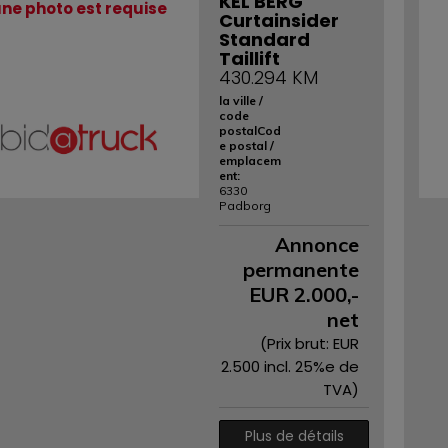
KEL BERG
ne photo est requise
Curtainsider
Standard
Taillift
430.294 KM
la ville /
code
postalCod
e postal /
emplacem
ent:
6330
Padborg
Annonce
permanente
EUR
2.000
,-
net
(Prix ​​brut: EUR
2.500
incl. 25%e de
TVA)
Plus de détails