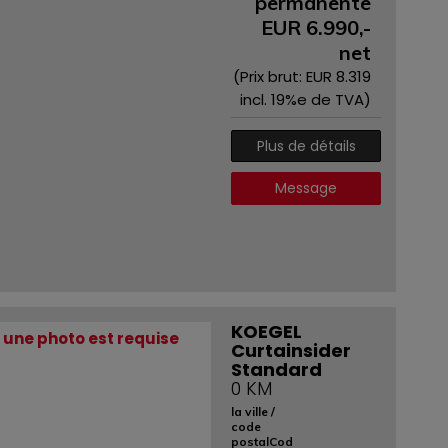
permanente
EUR
6.990
,-
net
(Prix ​​brut: EUR
8.319
incl. 19%e de TVA)
Plus de détails
Message
KOEGEL
une photo est requise
Curtainsider
Standard
0 KM
la ville /
code
postalCod