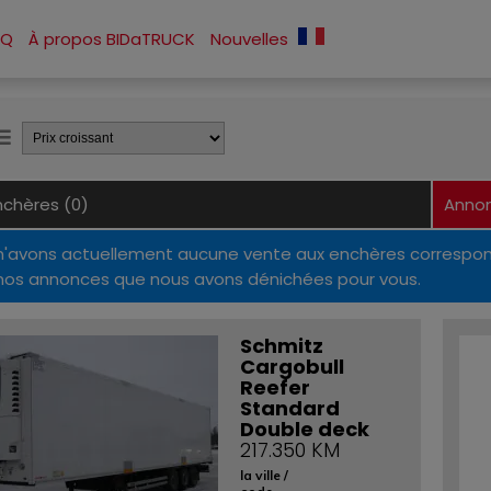
AQ
À propos BIDaTRUCK
Nouvelles
nchères (0)
Annon
n'avons actuellement aucune vente aux enchères correspon
 nos annonces que nous avons dénichées pour vous.
Schmitz
Cargobull
Reefer
Standard
Double deck
217.350 KM
la ville /