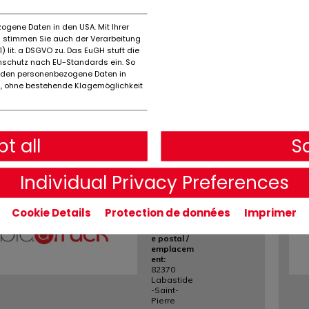
8.063
incl. 25%e de
ogene Daten in den USA. Mit Ihrer
TVA)
es stimmen Sie auch der Verarbeitung
) lit. a DSGVO zu. Das EuGH stuft die
Plus de détails
schutz nach EU-Standards ein. So
rden personenbezogene Daten in
 ohne bestehende Klagemöglichkeit
Message
Krone
t all
S
ne photo est requise
Semitrailer
Curtainsider
Individual Privacy Preferences
Standard
0 KM
la ville /
Cookie Details
Protection de données
Imprimer
code
postalCod
e postal /
emplacem
ent:
82370
Labastide
-Saint-
Pierre