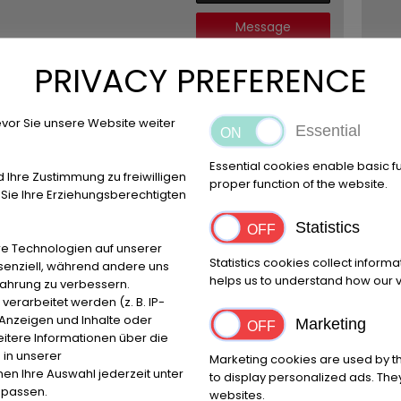
Message
PRIVACY PREFERENCE
Schmitz
ne photo est requise
Cargobull
vor Sie unsere Website weiter
Curtainsider
Essential
Mega
13.810 KM
Essential cookies enable basic f
d Ihre Zustimmung zu freiwilligen
la ville /
proper function of the website.
ie Ihre Erziehungsberechtigten
code
postalCod
e postal /
Statistics
emplacem
e Technologien auf unserer
ent:
6330
Statistics cookies collect inform
ssenziell, während andere uns
Padborg
helps us to understand how our vi
fahrung zu verbessern.
rarbeitet werden (z. B. IP-
Annonce
e Anzeigen und Inhalte oder
Marketing
permanente
itere Informationen über die
EUR
6.450
,-
 in unserer
Marketing cookies are used by th
nnen Ihre Auswahl jederzeit unter
net
to display personalized ads. They
npassen.
websites.
(Prix ​​brut: EUR