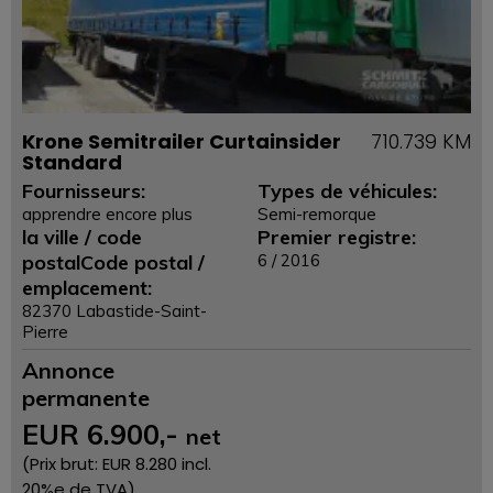
Krone Semitrailer Curtainsider
710.739 KM
Standard
Fournisseurs:
Types de véhicules:
apprendre encore plus
Semi-remorque
la ville / code
Premier registre:
postalCode postal /
6 / 2016
emplacement:
82370 Labastide-Saint-
Pierre
Annonce
permanente
EUR
6.900
,-
net
(Prix ​​brut: EUR
8.280
incl.
20%e de TVA)