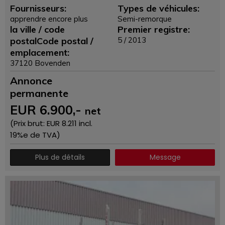
Fournisseurs:
Types de véhicules:
apprendre encore plus
Semi-remorque
la ville / code
Premier registre:
postalCode postal /
5 / 2013
emplacement:
37120 Bovenden
Annonce
permanente
EUR
6.900
,-
net
(Prix ​​brut: EUR
8.211
incl.
19%e de TVA)
Plus de détails
Message