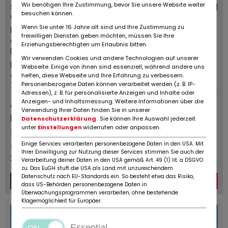
Wir benötigen Ihre Zustimmung, bevor Sie unsere Website weiter
Schmitz Cargobull Semitrailer
0 KM
besuchen können.
Curtainsider Mega
Wenn Sie unter 16 Jahre alt sind und Ihre Zustimmung zu
Fournisseurs:
Types de véhicules:
freiwilligen Diensten geben möchten, müssen Sie Ihre
apprendre encore plus
Semi-remorque
Erziehungsberechtigten um Erlaubnis bitten.
la ville / code
Premier registre:
Wir verwenden Cookies und andere Technologien auf unserer
postalCode postal /
10 / 2015
Webseite. Einige von ihnen sind essenziell, während andere uns
emplacement:
helfen, diese Webseite und Ihre Erfahrung zu verbessern.
Personenbezogene Daten können verarbeitet werden (z. B. IP-
35220 Chateaubourg
Adressen), z. B. für personalisierte Anzeigen und Inhalte oder
Annonce
Anzeigen- und Inhaltsmessung. Weitere Informationen über die
Verwendung Ihrer Daten finden Sie in unserer
permanente
Datenschutzerklärung
. Sie können Ihre Auswahl jederzeit
unter
Einstellungen
widerrufen oder anpassen.
EUR
6.900
,-
net
Einige Services verarbeiten personenbezogene Daten in den USA. Mit
(Prix ​​brut: EUR
8.280
incl.
Ihrer Einwilligung zur Nutzung dieser Services stimmen Sie auch der
20%e de TVA)
Verarbeitung deiner Daten in den USA gemäß Art. 49 (1) lit. a DSGVO
zu. Das EuGH stuft die USA als Land mit unzureichendem
Datenschutz nach EU-Standards ein. So besteht etwa das Risiko,
Plus de détails
Message
dass US-Behörden personenbezogene Daten in
Überwachungsprogrammen verarbeiten, ohne bestehende
Klagemöglichkeit für Europäer.
Essential