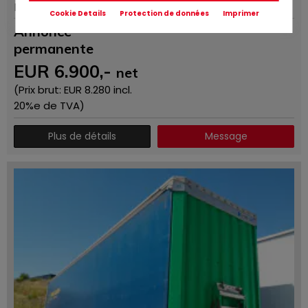
Fallavier
Cookie Details
Protection de données
Imprimer
Annonce
permanente
EUR
6.900
,-
net
(Prix ​​brut: EUR
8.280
incl.
20%e de TVA)
Plus de détails
Message