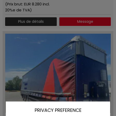
(Prix ​​brut: EUR
8.280
incl.
20%e de TVA)
Plus de détails
Message
PRIVACY PREFERENCE