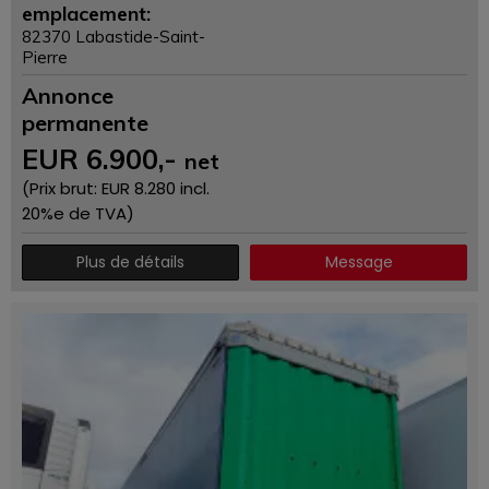
emplacement:
82370 Labastide-Saint-
Pierre
Annonce
permanente
EUR
6.900
,-
net
(Prix ​​brut: EUR
8.280
incl.
20%e de TVA)
Plus de détails
Message