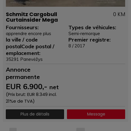
Schmitz Cargobull
0 KM
Curtainsider Mega
Fournisseurs:
Types de véhicules:
apprendre encore plus
Semi-remorque
la ville / code
Premier registre:
postalCode postal /
8 / 2017
emplacement:
35291 Panevėžys
Annonce
permanente
EUR
6.900
,-
net
(Prix ​​brut: EUR
8.349
incl.
21%e de TVA)
Plus de détails
Message