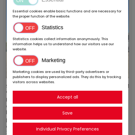
Essential cookies enable basic functions and are necessary for
the proper function of the website.
Statistics
Statistics cookies collect information anonymously. This
information helps us to understand how our visitors use our
website.
Marketing
Marketing cookies are used by third-party advertisers or
publishers to display personalized ads. They do this by tracking
visitors across websites.
Schmitz Cargobull Semitrailer
0 KM
Curtainsider Mega
Accept all
Fournisseurs:
Types de véhicules:
apprendre encore plus
Semi-remorque
la ville / code
Premier registre:
Save
postalCode postal /
10 / 2015
emplacement:
Individual Privacy Preferences
38070 Saint Quentin-