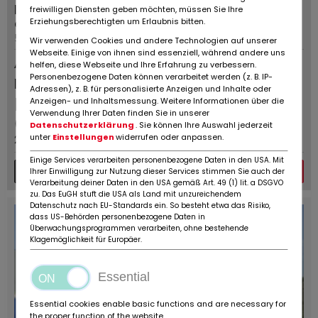
postalCode postal /
4 / 2012
freiwilligen Diensten geben möchten, müssen Sie Ihre
emplacement:
Erziehungsberechtigten um Erlaubnis bitten.
5928 LR Venlo
Wir verwenden Cookies und andere Technologien auf unserer
Webseite. Einige von ihnen sind essenziell, während andere uns
Annonce
helfen, diese Webseite und Ihre Erfahrung zu verbessern.
Personenbezogene Daten können verarbeitet werden (z. B. IP-
permanente
Adressen), z. B. für personalisierte Anzeigen und Inhalte oder
EUR
4.950
,-
Anzeigen- und Inhaltsmessung. Weitere Informationen über die
net
Verwendung Ihrer Daten finden Sie in unserer
(Prix ​​brut: EUR
5.990
incl.
Datenschutzerklärung
. Sie können Ihre Auswahl jederzeit
unter
Einstellungen
widerrufen oder anpassen.
21%e de TVA)
Einige Services verarbeiten personenbezogene Daten in den USA. Mit
Plus de détails
Message
Ihrer Einwilligung zur Nutzung dieser Services stimmen Sie auch der
Verarbeitung deiner Daten in den USA gemäß Art. 49 (1) lit. a DSGVO
zu. Das EuGH stuft die USA als Land mit unzureichendem
Datenschutz nach EU-Standards ein. So besteht etwa das Risiko,
dass US-Behörden personenbezogene Daten in
Überwachungsprogrammen verarbeiten, ohne bestehende
Klagemöglichkeit für Europäer.
Essential
Essential cookies enable basic functions and are necessary for
the proper function of the website.