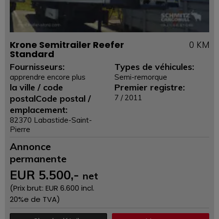
Krone Semitrailer Reefer
0 KM
Standard
Fournisseurs:
Types de véhicules:
apprendre encore plus
Semi-remorque
la ville / code
Premier registre:
postalCode postal /
7 / 2011
emplacement:
82370 Labastide-Saint-
Pierre
Annonce
permanente
EUR
5.500
,-
net
(Prix ​​brut: EUR
6.600
incl.
20%e de TVA)