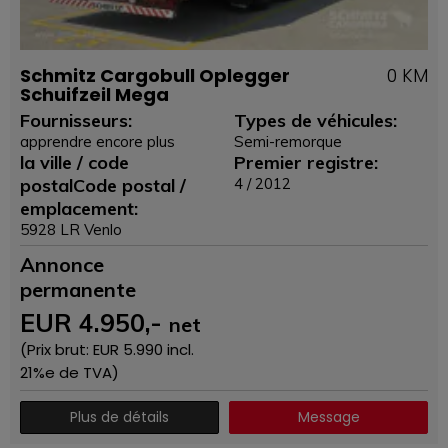
Schmitz Cargobull Oplegger
0 KM
Schuifzeil Mega
Fournisseurs:
Types de véhicules:
apprendre encore plus
Semi-remorque
la ville / code
Premier registre:
postalCode postal /
4 / 2012
emplacement:
5928 LR Venlo
Annonce
permanente
EUR
4.950
,-
net
(Prix ​​brut: EUR
5.990
incl.
21%e de TVA)
Plus de détails
Message