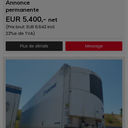
Annonce
permanente
EUR
5.400
,-
net
(Prix ​​brut: EUR
6.642
incl.
23%e de TVA)
Plus de détails
Message