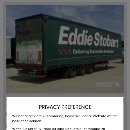
Schmitz Cargobull Oplegger
0 KM
Schuifzeil Mega
PRIVACY PREFERENCE
Fournisseurs:
Types de véhicules:
Wir benötigen Ihre Zustimmung, bevor Sie unsere Website weiter
apprendre encore plus
Semi-remorque
besuchen können.
la ville / code
Premier registre:
Wenn Sie unter 16 Jahre alt sind und Ihre Zustimmung zu