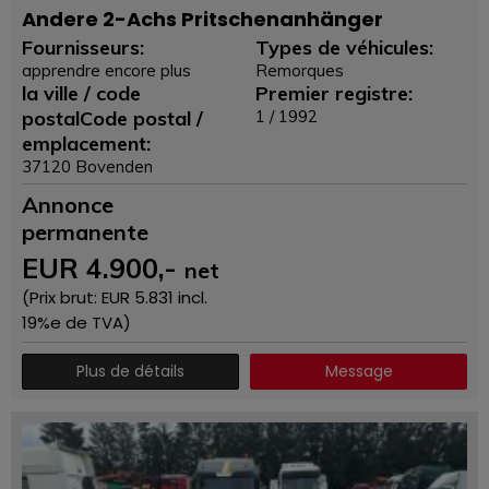
Andere 2-Achs Pritschenanhänger
Fournisseurs:
Types de véhicules:
apprendre encore plus
Remorques
la ville / code
Premier registre:
postalCode postal /
1 / 1992
emplacement:
37120 Bovenden
Annonce
permanente
EUR
4.900
,-
net
(Prix ​​brut: EUR
5.831
incl.
19%e de TVA)
Plus de détails
Message