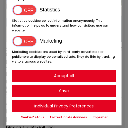
Statistics
Statistics cookies collect information anonymously. This
information helps us to understand how our visitors use our
website.
Marketing
Schmitz Cargobull Oplegger
0 KM
Marketing cookies are used by third-party advertisers or
Schuifzeil Mega
publishers to display personalized ads. They do this by tracking
Fournisseurs:
Types de véhicules:
visitors across websites.
apprendre encore plus
Semi-remorque
la ville / code
Premier registre:
Accept all
postalCode postal /
4 / 2012
emplacement:
Save
5928 LR Venlo
Annonce
Individual Privacy Preferences
permanente
Cookie Details
Protection de données
Imprimer
EUR
4.950
,-
net
(Prix ​​brut: EUR
5.990
incl.