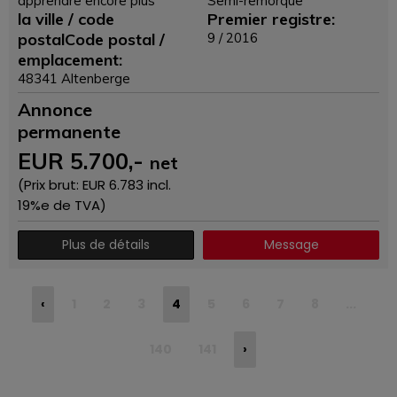
apprendre encore plus
Semi-remorque
la ville / code
Premier registre:
postalCode postal /
9 / 2016
emplacement:
48341 Altenberge
Annonce
permanente
EUR
5.700
,-
net
(Prix ​​brut: EUR
6.783
incl.
19%e de TVA)
Plus de détails
Message
‹
1
2
3
4
5
6
7
8
...
140
141
›