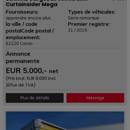
Curtainsider Mega
Fournisseurs:
Types de véhicules:
apprendre encore plus
Semi-remorque
la ville / code
Premier registre:
postalCode postal /
11 / 2015
emplacement:
62220 Carvin
Annonce
permanente
EUR
5.000
,-
net
(Prix ​​brut: EUR
6.000
incl.
20%e de TVA)
Plus de détails
Message